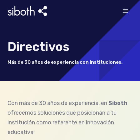
Ir
al
contenido
Directivos
Más de 30 años de experiencia con instituciones.
Con más de 30 años de experiencia, en
Siboth
ofrecemos soluciones que posicionan a tu
institución como referente en innovación
educativa: