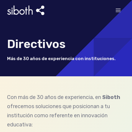
Ir
al
contenido
Directivos
Más de 30 años de experiencia con instituciones.
Con más de 30 años de experiencia, en
Siboth
ofrecemos soluciones que posicionan a tu
institución como referente en innovación
educativa: